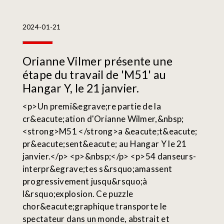
2024-01-21
Orianne Vilmer présente une
étape du travail de 'M51' au
Hangar Y, le 21 janvier.
<p>Un premi&egrave;re partie de la
cr&eacute;ation d'Orianne Wilmer,&nbsp;
<strong>M51 </strong>a &eacute;t&eacute;
pr&eacute;sent&eacute; au Hangar Y le 21
janvier.</p> <p>&nbsp;</p> <p>54 danseurs-
interpr&egrave;tes s&rsquo;amassent
progressivement jusqu&rsquo;à
l&rsquo;explosion. Ce puzzle
chor&eacute;graphique transporte le
spectateur dans un monde, abstrait et