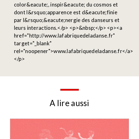
color&eacute;, inspir&eacute; du cosmos et
dont l&rsquo;apparence est d&eacute;finie
par l&rsquo;&eacute;nergie des danseurs et
leurs interactions.</p> <p>&nbsp;</p> <p><a
href="http://www.lafabriquedeladanse.fr"
target="_blank"
rel="noopener">www.lafabriquedeladanse.fr</a>
</p>
A lire aussi